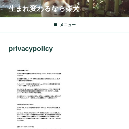
コ
生まれ変わるなら柴犬
ン
テ
ン
メニュー
ツ
へ
ス
privacypolicy
キ
ッ
プ