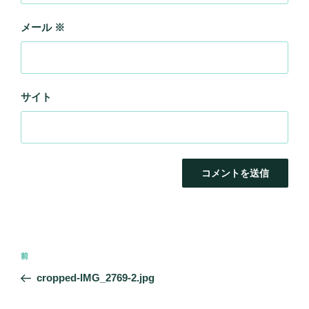
メール
※
サイト
投
前
前
稿
の
cropped-IMG_2769-2.jpg
ナ
投
ビ
稿