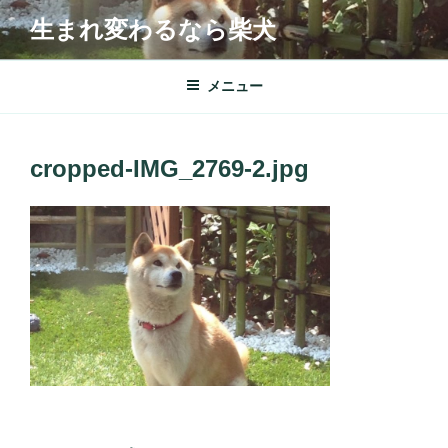
コ
生まれ変わるなら柴犬
ン
テ
ン
メニュー
ツ
へ
ス
cropped-IMG_2769-2.jpg
キ
ッ
プ