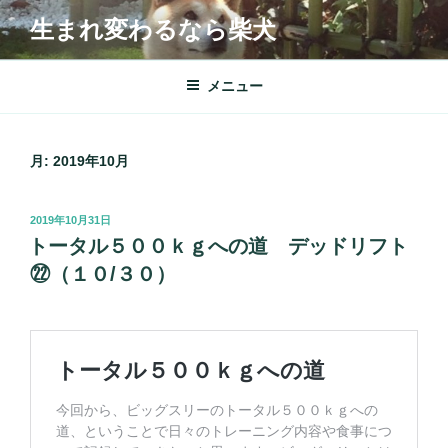
コ
生まれ変わるなら柴犬
ン
テ
ン
メニュー
ツ
へ
ス
月:
2019年10月
キ
ッ
投
2019年10月31日
プ
稿
トータル５００ｋｇへの道 デッドリフト
日:
㉒（１０/３０）