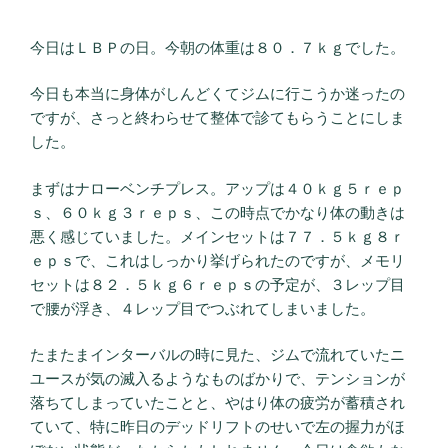
今日はＬＢＰの日。今朝の体重は８０．７ｋｇでした。
今日も本当に身体がしんどくてジムに行こうか迷ったの
ですが、さっと終わらせて整体で診てもらうことにしま
した。
まずはナローベンチプレス。アップは４０ｋｇ５ｒｅｐ
ｓ、６０ｋｇ３ｒｅｐｓ、この時点でかなり体の動きは
悪く感じていました。メインセットは７７．５ｋｇ８ｒ
ｅｐｓで、これはしっかり挙げられたのですが、メモリ
セットは８２．５ｋｇ６ｒｅｐｓの予定が、３レップ目
で腰が浮き、４レップ目でつぶれてしまいました。
たまたまインターバルの時に見た、ジムで流れていたニ
ユースが気の滅入るようなものばかりで、テンションが
落ちてしまっていたことと、やはり体の疲労が蓄積され
ていて、特に昨日のデッドリフトのせいで左の握力がほ