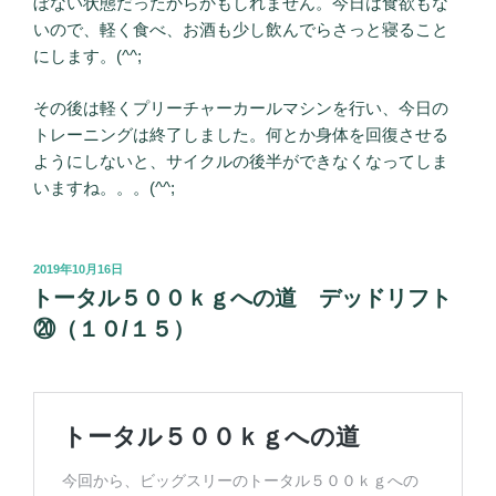
ぼない状態だったからかもしれません。今日は食欲もな
いので、軽く食べ、お酒も少し飲んでらさっと寝ること
にします。(^^;
その後は軽くプリーチャーカールマシンを行い、今日の
トレーニングは終了しました。何とか身体を回復させる
ようにしないと、サイクルの後半ができなくなってしま
いますね。。。(^^;
投
2019年10月16日
稿
トータル５００ｋｇへの道 デッドリフト
日:
⑳（１０/１５）