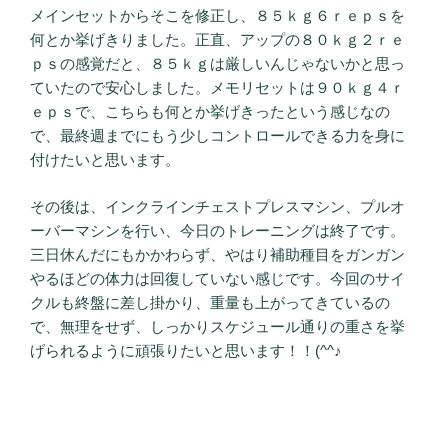
メインセットからそこを修正し、８５ｋｇ６ｒｅｐｓを
何とか挙げきりました。正直、アップの８０ｋｇ２ｒｅ
ｐｓの感覚だと、８５ｋｇは厳しいんじゃないかと思っ
ていたので安心しました。メモリセットは９０ｋｇ４ｒ
ｅｐｓで、こちらも何とか挙げきったという感じなの
で、最終週までにもう少しコントロールできる力を身に
付けたいと思います。
その後は、インクラインチェストプレスマシン、プルオ
ーバーマシンを行い、今日のトレーニングは終了です。
三日休んだにもかかわらず、やはり補助種目をガンガン
やるほどの体力は回復していない感じです。今回のサイ
クルも終盤に差し掛かり、重量も上がってきているの
で、無理をせず、しっかりスケジュール通りの重さを挙
げられるように頑張りたいと思います！！(^^♪