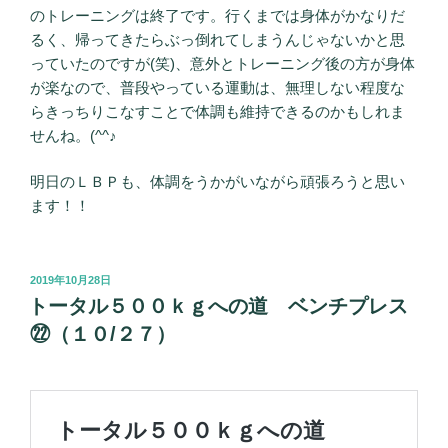
のトレーニングは終了です。行くまでは身体がかなりだ
るく、帰ってきたらぶっ倒れてしまうんじゃないかと思
っていたのですが(笑)、意外とトレーニング後の方が身体
が楽なので、普段やっている運動は、無理しない程度な
らきっちりこなすことで体調も維持できるのかもしれま
せんね。(^^♪
明日のＬＢＰも、体調をうかがいながら頑張ろうと思い
ます！！
投
2019年10月28日
稿
トータル５００ｋｇへの道 ベンチプレス
日:
㉒（１０/２７）