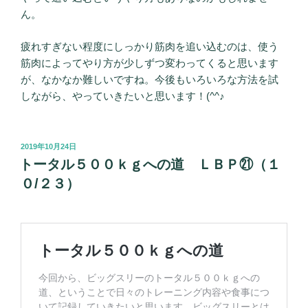
ん。
疲れすぎない程度にしっかり筋肉を追い込むのは、使う
筋肉によってやり方が少しずつ変わってくると思います
が、なかなか難しいですね。今後もいろいろな方法を試
しながら、やっていきたいと思います！(^^♪
投
2019年10月24日
稿
トータル５００ｋｇへの道 ＬＢＰ㉑（１
日:
０/２３）