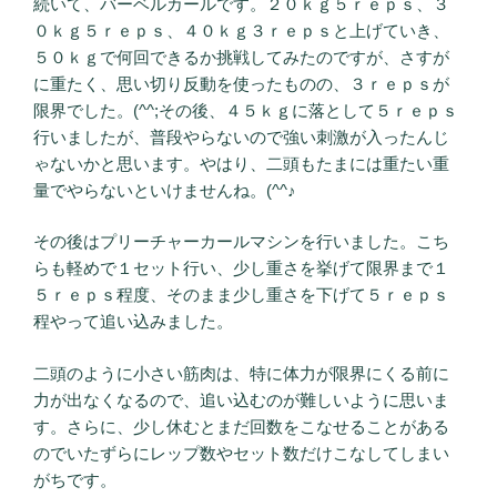
続いて、バーベルカールです。２０ｋｇ５ｒｅｐｓ、３
０ｋｇ５ｒｅｐｓ、４０ｋｇ３ｒｅｐｓと上げていき、
５０ｋｇで何回できるか挑戦してみたのですが、さすが
に重たく、思い切り反動を使ったものの、３ｒｅｐｓが
限界でした。(^^;その後、４５ｋｇに落として５ｒｅｐｓ
行いましたが、普段やらないので強い刺激が入ったんじ
ゃないかと思います。やはり、二頭もたまには重たい重
量でやらないといけませんね。(^^♪
その後はプリーチャーカールマシンを行いました。こち
らも軽めで１セット行い、少し重さを挙げて限界まで１
５ｒｅｐｓ程度、そのまま少し重さを下げて５ｒｅｐｓ
程やって追い込みました。
二頭のように小さい筋肉は、特に体力が限界にくる前に
力が出なくなるので、追い込むのが難しいように思いま
す。さらに、少し休むとまだ回数をこなせることがある
のでいたずらにレップ数やセット数だけこなしてしまい
がちです。