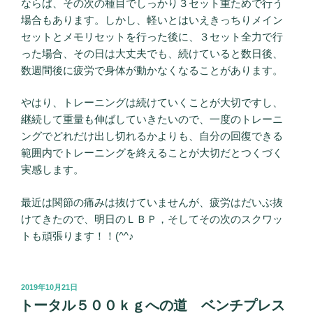
ならば、その次の種目でしっかり３セット重ためで行う
場合もあります。しかし、軽いとはいえきっちりメイン
セットとメモリセットを行った後に、３セット全力で行
った場合、その日は大丈夫でも、続けていると数日後、
数週間後に疲労で身体が動かなくなることがあります。
やはり、トレーニングは続けていくことが大切ですし、
継続して重量も伸ばしていきたいので、一度のトレーニ
ングでどれだけ出し切れるかよりも、自分の回復できる
範囲内でトレーニングを終えることが大切だとつくづく
実感します。
最近は関節の痛みは抜けていませんが、疲労はだいぶ抜
けてきたので、明日のＬＢＰ，そしてその次のスクワッ
トも頑張ります！！(^^♪
投
2019年10月21日
稿
トータル５００ｋｇへの道 ベンチプレス
日: