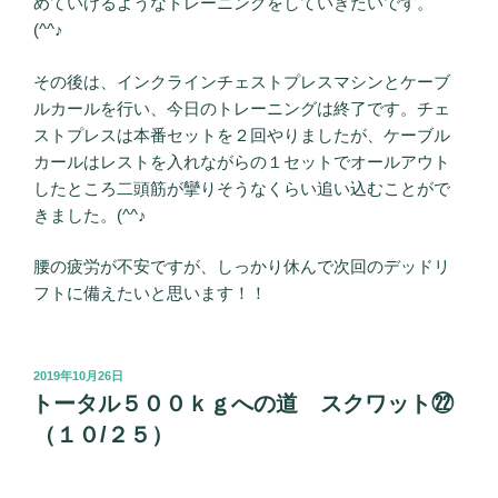
めていけるようなトレーニングをしていきたいです。
(^^♪
その後は、インクラインチェストプレスマシンとケーブ
ルカールを行い、今日のトレーニングは終了です。チェ
ストプレスは本番セットを２回やりましたが、ケーブル
カールはレストを入れながらの１セットでオールアウト
したところ二頭筋が攣りそうなくらい追い込むことがで
きました。(^^♪
腰の疲労が不安ですが、しっかり休んで次回のデッドリ
フトに備えたいと思います！！
投
2019年10月26日
稿
トータル５００ｋｇへの道 スクワット㉒
日:
（１０/２５）