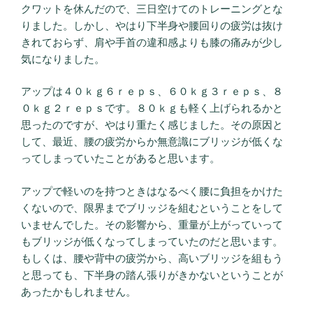
クワットを休んだので、三日空けてのトレーニングとな
りました。しかし、やはり下半身や腰回りの疲労は抜け
きれておらず、肩や手首の違和感よりも膝の痛みが少し
気になりました。
アップは４０ｋｇ６ｒｅｐｓ、６０ｋｇ３ｒｅｐｓ、８
０ｋｇ２ｒｅｐｓです。８０ｋｇも軽く上げられるかと
思ったのですが、やはり重たく感じました。その原因と
して、最近、腰の疲労からか無意識にブリッジが低くな
ってしまっていたことがあると思います。
アップで軽いのを持つときはなるべく腰に負担をかけた
くないので、限界までブリッジを組むということをして
いませんでした。その影響から、重量が上がっていって
もブリッジが低くなってしまっていたのだと思います。
もしくは、腰や背中の疲労から、高いブリッジを組もう
と思っても、下半身の踏ん張りがきかないということが
あったかもしれません。