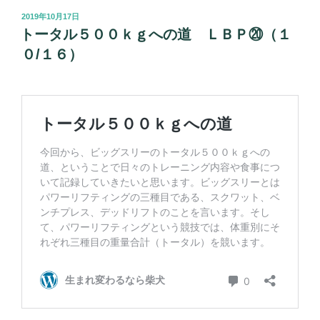
投
2019年10月17日
稿
トータル５００ｋｇへの道 ＬＢＰ⑳（１
日:
０/１６）