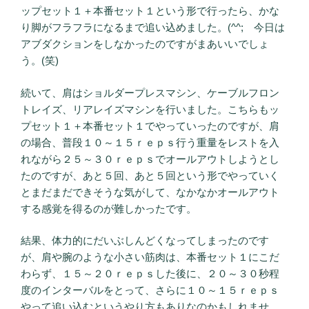
ップセット１＋本番セット１という形で行ったら、かな
り脚がフラフラになるまで追い込めました。(^^; 今日は
アブダクションをしなかったのですがまあいいでしょ
う。(笑)
続いて、肩はショルダープレスマシン、ケーブルフロン
トレイズ、リアレイズマシンを行いました。こちらもッ
プセット１＋本番セット１でやっていったのですが、肩
の場合、普段１０～１５ｒｅｐｓ行う重量をレストを入
れながら２５～３０ｒｅｐｓでオールアウトしようとし
たのですが、あと５回、あと５回という形でやっていく
とまだまだできそうな気がして、なかなかオールアウト
する感覚を得るのが難しかったです。
結果、体力的にだいぶしんどくなってしまったのです
が、肩や腕のような小さい筋肉は、本番セット１にこだ
わらず、１５～２０ｒｅｐｓした後に、２０～３０秒程
度のインターバルをとって、さらに１０～１５ｒｅｐｓ
やって追い込むというやり方もありなのかもしれませ