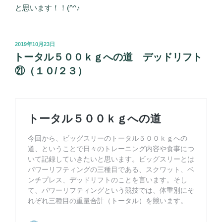
と思います！！(^^♪
投
2019年10月23日
稿
トータル５００ｋｇへの道 デッドリフト
日:
㉑（１０/２３）