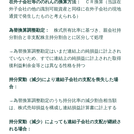
在外子会社等ののれんの換算方法：
ＣＲ換算（当該在
外子会社の他の識別可能資産と同様に在外子会社の現地
通貨で発生したものと考えられる）
為替換算調整勘定：
株式所有比率に基づき、親会社持
分割合と非支配株主持分割合とに区分して処理
→為替換算調整勘定はいまだ連結上の純損益に計上され
ていないため、すでに連結上の純損益に計上された取得
後利益剰余金等とは異なる性格を持つ
持分変動（減少)により連結子会社の支配を喪失した場
合：
→為替換算調整勘定のうち持分比率の減少割合相当額
は、株式売却損益を構成し連結損益計算書に計上する
持分変動（減少）によっても連結子会社の支配が継続さ
れる場合：