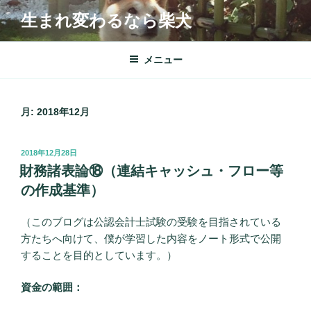
コ
生まれ変わるなら柴犬
ン
テ
ン
メニュー
ツ
へ
ス
月:
2018年12月
キ
ッ
投
2018年12月28日
プ
稿
財務諸表論⑱（連結キャッシュ・フロー等
日:
の作成基準）
（このブログは公認会計士試験の受験を目指されている
方たちへ向けて、僕が学習した内容をノート形式で公開
することを目的としています。）
資金の範囲：