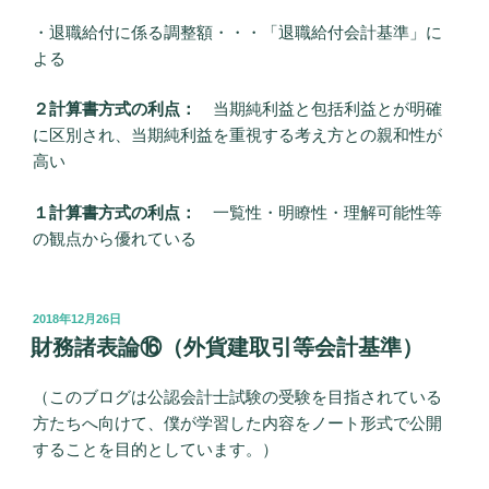
・退職給付に係る調整額・・・「退職給付会計基準」に
よる
２計算書方式の利点：
当期純利益と包括利益とが明確
に区別され、当期純利益を重視する考え方との親和性が
高い
１計算書方式の利点：
一覧性・明瞭性・理解可能性等
の観点から優れている
投
2018年12月26日
稿
財務諸表論⑯（外貨建取引等会計基準）
日:
（このブログは公認会計士試験の受験を目指されている
方たちへ向けて、僕が学習した内容をノート形式で公開
することを目的としています。）