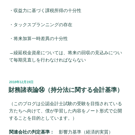
・収益力に基づく課税所得の十分性
・タックスプランニングの存在
・将来加算一時差異の十分性
→繰延税金資産については、将来の回収の見込みについ
て毎期見直しを行わなければならない
投
2018年12月19日
稿
財務諸表論⑭（持分法に関する会計基準）
日:
（このブログは公認会計士試験の受験を目指されている
方たちへ向けて、僕が学習した内容をノート形式で公開
することを目的としています。）
関連会社の判定基準：
影響力基準（経済的実質）