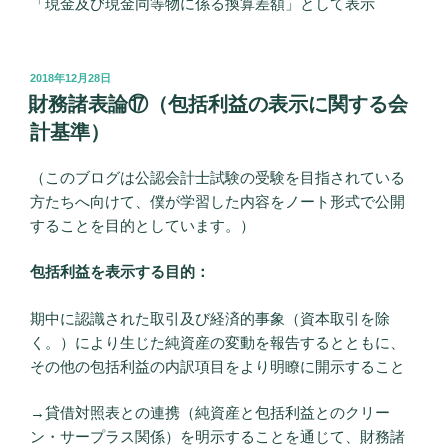
「現金及び現金同等物に係る換算差額」として表示
投
2018年12月28日
稿
財務諸表論⑰（包括利益の表示に関する会
日:
計基準）
（このブログは公認会計士試験の受験を目指されている
方たちへ向けて、僕が学習した内容をノート形式で公開
することを目的としています。）
包括利益を表示する目的：
期中に認識された取引及び経済的事象（資本取引を除
く。）により生じた純資産の変動を報告するとともに、
その他の包括利益の内訳項目をより明瞭に開示すること
→貸借対照表との連携（純資産と包括利益とのクリー
ン・サープラス関係）を明示することを通じて、財務諸