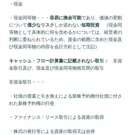
・現金
・現金同等物・・・
容易に換金可能
であり、価値の変動
について
僅少なリスク
しか追わない
短期投資
（現金同
等物として具体的に何を含めるかについては、経営者の
判断に委ねられているため、資金の範囲に含めた現金及
び現金同等物の内容を会計方針として注記）
キャッシュ・フロー計算書に記載されない取引：
非資
金取引及び、現金及び現金同等物相互間の取引
非資金取引・・・
・社債の償還と引き換えによる新株予約権付社債に付さ
れた新株予約権の行使
・ファイナンス・リース取引による資産の取得
・株式の発行等による資産の取得又は合併