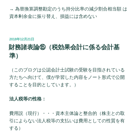
→ 為替換算調整勘定のうち持分比率の減少割合相当額 は
資本剰余金に振り替え、損益には含めない
投
2018年12月21日
稿
財務諸表論⑮（税効果会計に係る会計基
日:
準）
（このブログは公認会計士試験の受験を目指されている
方たちへ向けて、僕が学習した内容をノート形式で公開
することを目的としています。）
法人税等の性格：
費用説（現行）・・・資本主体論と整合的（株主との取
引によらない法人税等の支払いは費用としての性質を有
する）