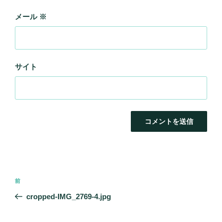
メール
※
サイト
投
前
前
稿
の
cropped-IMG_2769-4.jpg
ナ
投
ビ
稿