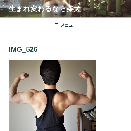
コ
生まれ変わるなら柴犬
ン
テ
ン
メニュー
ツ
へ
ス
IMG_526
キ
ッ
プ