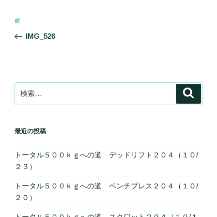
投
前
前
稿
の
IMG_526
ナ
投
ビ
稿
ゲ
ー
検
検
シ
索
索:
ョ
ン
最近の投稿
トータル５００ｋｇへの道 デッドリフト２０４（１０/
２３）
トータル５００ｋｇへの道 ベンチプレス２０４（１０/
２０）
トータル５００ｋｇへの道 スクワット２０４（１０/１