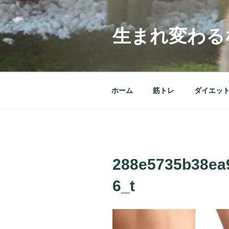
コ
ン
テ
生まれ変わる
ン
ツ
へ
ス
ホーム
筋トレ
ダイエッ
キ
ッ
プ
288e5735b38ea
6_t