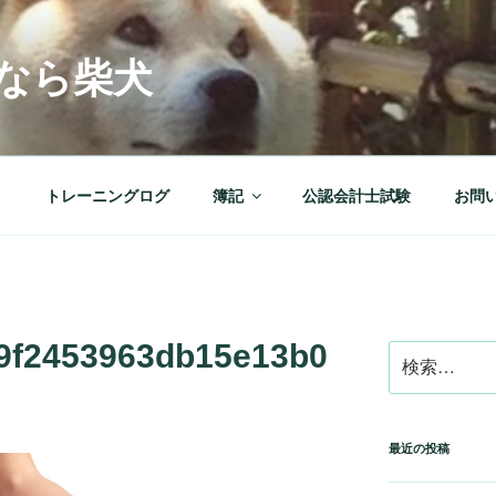
なら柴犬
ト
トレーニングログ
簿記
公認会計士試験
お問
9f2453963db15e13b0
検
索:
最近の投稿