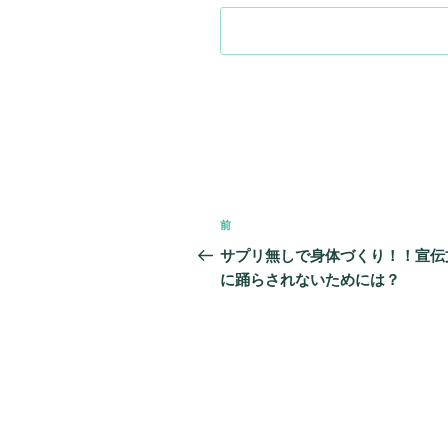
投
前
前
稿
の
サプリ無しで身体づくり！！宣伝
投
に踊らされないためには？
ナ
稿
ビ
ゲ
ー
シ