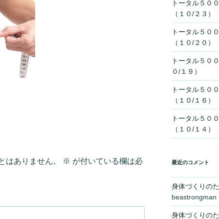
トータル５０
（１０/２３）
トータル５０
（１０/２０）
トータル５０
０/１９）
トータル５０
（１０/１６）
トータル５０
（１０/１４）
とはありません。
※
が付いている欄は必
最近のコメント
身体づくりの
beastrongman
身体づくりの