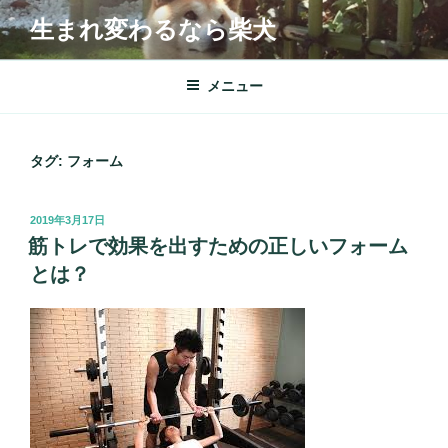
コ
生まれ変わるなら柴犬
ン
テ
ン
メニュー
ツ
へ
ス
タグ:
フォーム
キ
ッ
投
2019年3月17日
プ
稿
筋トレで効果を出すための正しいフォーム
日:
とは？