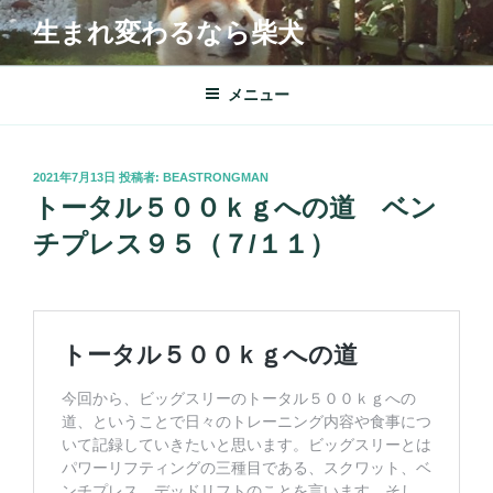
コ
生まれ変わるなら柴犬
ン
テ
ン
メニュー
ツ
へ
ス
投
2021年7月13日
投稿者:
BEASTRONGMAN
キ
稿
トータル５００ｋｇへの道 ベン
日:
ッ
チプレス９５（７/１１）
プ