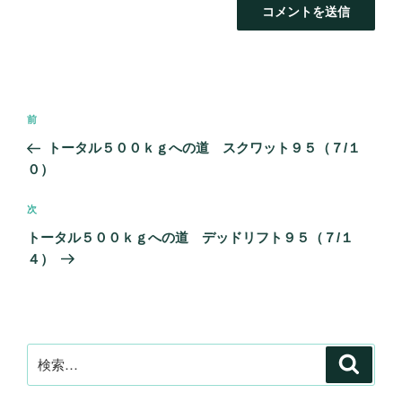
投
前
前
稿
の
トータル５００ｋｇへの道 スクワット９５（７/１
ナ
投
０）
ビ
稿
ゲ
次
次
の
ー
トータル５００ｋｇへの道 デッドリフト９５（７/１
投
シ
４）
稿
ョ
ン
検
検
索
索: