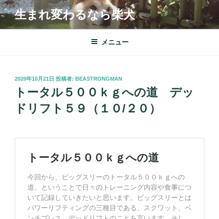
コ
生まれ変わるなら柴犬
ン
テ
ン
メニュー
ツ
へ
ス
投
2020年10月21日
投稿者:
BEASTRONGMAN
キ
稿
トータル５００ｋｇへの道 デッ
日:
ッ
ドリフト５９（１０/２０）
プ