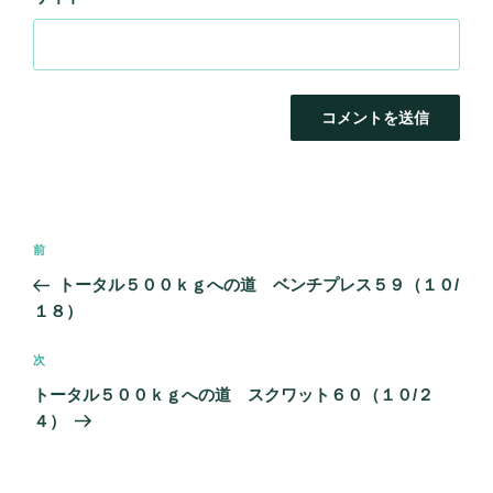
投
前
前
稿
の
トータル５００ｋｇへの道 ベンチプレス５９（１０/
ナ
投
１８）
ビ
稿
ゲ
次
次
の
ー
トータル５００ｋｇへの道 スクワット６０（１０/２
投
シ
４）
稿
ョ
ン