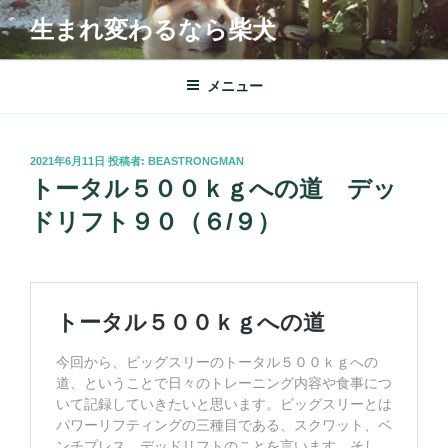
コ
生まれ変わるなら柴犬
ン
テ
ン
メニュー
ツ
へ
ス
投
2021年6月11日
投稿者:
BEASTRONGMAN
キ
稿
トータル５００ｋｇへの道 デッ
日:
ッ
ドリフト９０（６/９）
プ