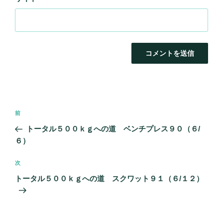
投
前
前
稿
の
トータル５００ｋｇへの道 ベンチプレス９０（６/
ナ
投
６）
ビ
稿
ゲ
次
次
の
ー
トータル５００ｋｇへの道 スクワット９１（６/１２）
投
シ
稿
ョ
ン