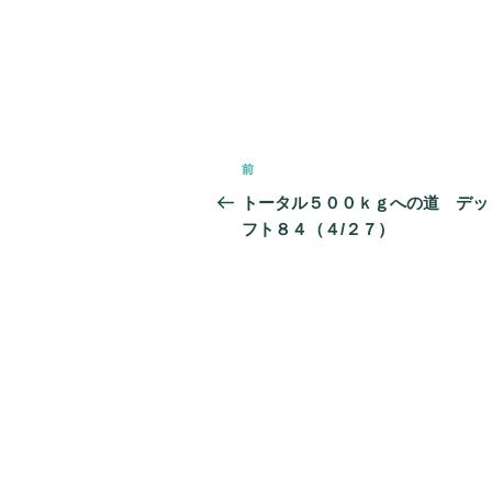
投
前
前
稿
の
トータル５００ｋｇへの道 デッ
投
フト８４（４/２７）
ナ
稿
ビ
ゲ
ー
シ
ョ
ン