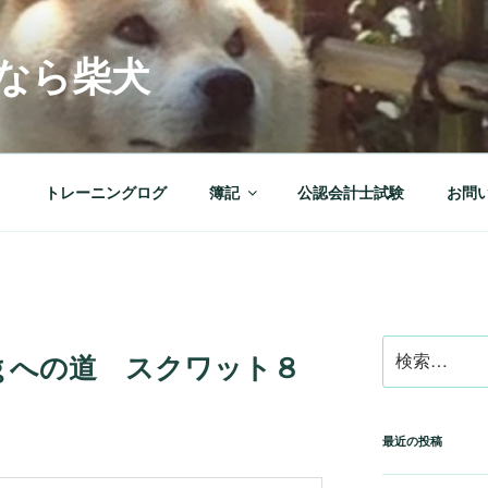
なら柴犬
ト
トレーニングログ
簿記
公認会計士試験
お問
検
ｇへの道 スクワット８
索:
最近の投稿