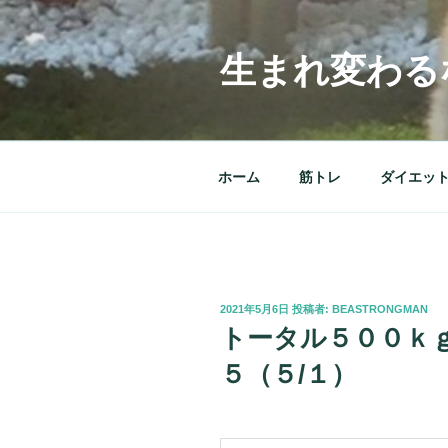
コ
ン
テ
生まれ変わる
ン
ツ
へ
ス
ホーム
筋トレ
ダイエッ
キ
ッ
プ
投
2021年5月6日
投稿者:
BEASTRONGMAN
稿
トータル５００ｋ
日:
５（５/１）