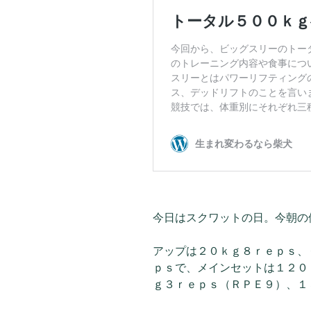
今日はスクワットの日。今朝の
アップは２０ｋｇ８ｒｅｐｓ、
ｐｓで、メインセットは１２０
ｇ３ｒｅｐｓ（ＲＰＥ９）、１