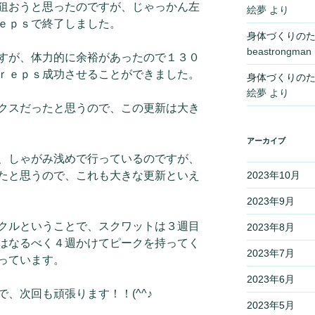
狙おうと思ったのですが、じゃっかん左
絵夢
より
ｅｐｓで終了しました。
身体づくりの
beastrongman
すが、体力的に余裕があったので１３０
ｒｅｐｓ成功させることができました。
身体づくりの
絵夢
より
クスだったと思うので、この更新は大き
アーカイブ
、しゃがみ浅めで行っているのですが、
たと思うので、これも大きな更新といえ
2023年10月
2023年9月
クルということで、スクワットは３週目
2023年8月
はなるべく４週かけてピークを持ってく
2023年7月
っています。
2023年6月
、次回も頑張ります！！(^^♪
2023年5月